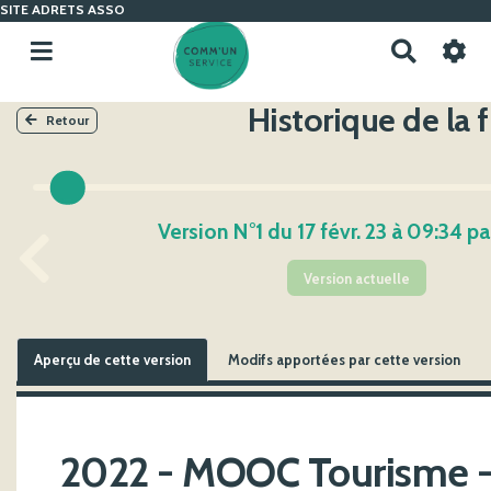
SITE ADRETS ASSO
R
e
c
Historique de la 
h
Retour
e
r
c
h
Version N°1 du 17 févr. 23 à 09:34 p
e
r
Version actuelle
Aperçu de cette version
Modifs apportées par cette version
2022 - MOOC Tourisme