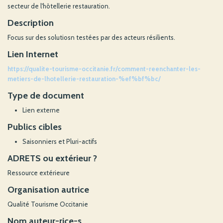
secteur de l'hôtellerie restauration.
Description
Focus sur des solutiosn testées par des acteurs résilients.
Lien Internet
https://qualite-tourisme-occitanie.fr/comment-reenchanter-les-
metiers-de-lhotellerie-restauration-%ef%bf%bc/
Type de document
Lien externe
Publics cibles
Saisonniers et Pluri-actifs
ADRETS ou extérieur ?
Ressource extérieure
Organisation autrice
Qualité Tourisme Occitanie
Nom auteur-rice-s