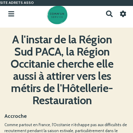
SITE ADRETS ASSO
R
e
c
h
A l'instar de la Région
e
r
Sud PACA, la Région
c
h
Occitanie cherche elle
e
r
aussi à attirer vers les
métirs de l'Hôtellerie-
Restauration
Accroche
Comme partout en France, l'Occitanie n'échappe pas aux difficultés de
recrutement pendant la saison estivale, particulièrement dans le