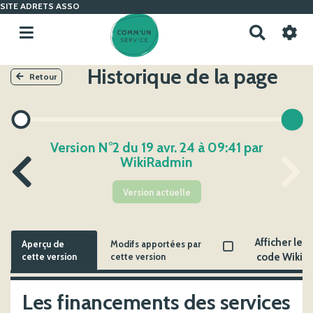
SITE ADRETS ASSO
R
e
c
Historique de la page
h
Retour
e
r
c
h
Version N°2 du 19 avr. 24 à 09:41 par
e
WikiRadmin
r
Version actuelle
Afficher le
Aperçu de
Modifs apportées par
cette version
cette version
code Wiki