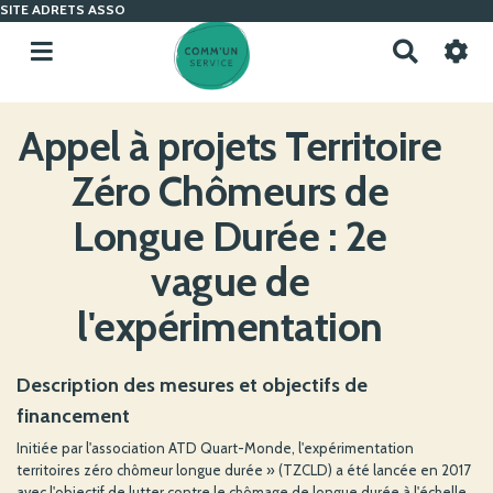
SITE ADRETS ASSO
R
e
c
h
Appel à projets Territoire
e
r
Zéro Chômeurs de
c
h
Longue Durée : 2e
e
r
vague de
l'expérimentation
Description des mesures et objectifs de
financement
Initiée par l'association ATD Quart-Monde, l'expérimentation
territoires zéro chômeur longue durée » (TZCLD) a été lancée en 2017
avec l'objectif de lutter contre le chômage de longue durée à l'échelle