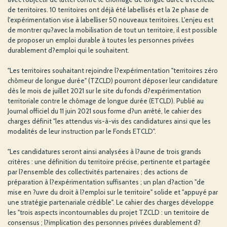
de territoires. 10 territoires ont déjà été labellisés et la 2e phase de
l'expérimentation vise à labelliser 50 nouveaux territoires. L'enjeu est
de montrer qu?avec la mobilisation de tout un territoire, il est possible
de proposer un emploi durable à toutes les personnes privées
durablement d?emploi qui le souhaitent.
"Les territoires souhaitant rejoindre l?expérimentation "territoires zéro
chômeur de longue durée" (TZCLD) pourront déposer leur candidature
dès le mois de juillet 2021 sur le site du fonds d?expérimentation
territoriale contre le chômage de longue durée (ETCLD). Publié au
Journal officiel du 11 juin 2021 sous forme d?un arrêté, le cahier des
charges définit "les attendus vis-à-vis des candidatures ainsi que les
modalités de leur instruction par le Fonds ETCLD".
"Les candidatures seront ainsi analysées à l?aune de trois grands
critères : une définition du territoire précise, pertinente et partagée
par l?ensemble des collectivités partenaires ; des actions de
préparation à l?expérimentation suffisantes ; un plan d?action "de
mise en ?uvre du droit à l?emploi sur le territoire" solide et "appuyé par
une stratégie partenariale crédible". Le cahier des charges développe
les "trois aspects incontournables du projet TZCLD : un territoire de
consensus ; l?implication des personnes privées durablement d?