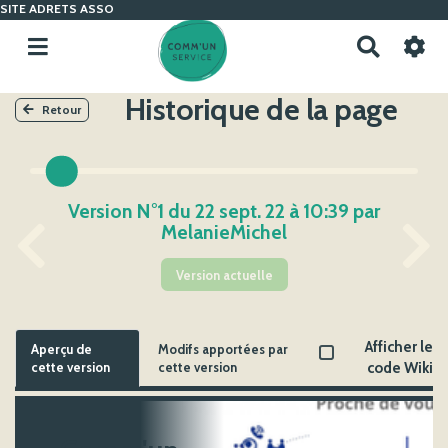
SITE ADRETS ASSO
R
e
c
Historique de la page
h
Retour
e
r
c
h
Version N°1 du 22 sept. 22 à 10:39 par
e
MelanieMichel
r
Version actuelle
Afficher le
Aperçu de
Modifs apportées par
cette version
cette version
code Wiki