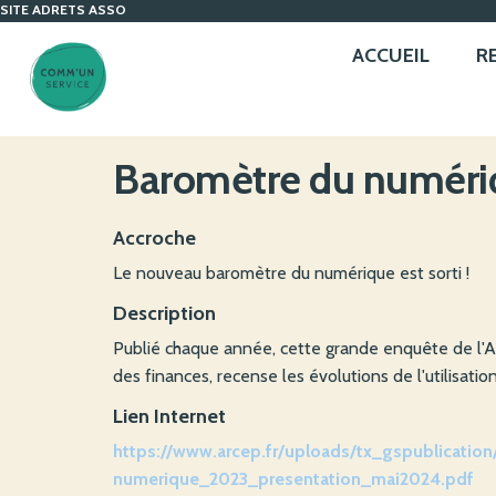
SITE ADRETS ASSO
ACCUEIL
R
Baromètre du numéri
Accroche
Le nouveau baromètre du numérique est sorti !
Description
Publié chaque année, cette grande enquête de l'
des finances, recense les évolutions de l'utilisa
Lien Internet
https://www.arcep.fr/uploads/tx_gspublicatio
numerique_2023_presentation_mai2024.pdf