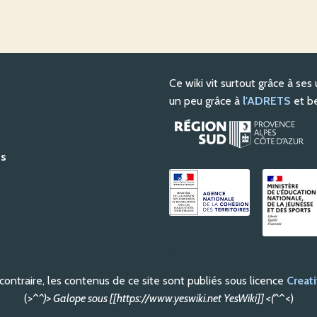
Ce wiki vit surtout grâce à ses 
un peu grâce à
l'ADRETS
et be
ts
Rechercher
ontraire, les contenus de ce site sont publiés sous licence
Crea
(>^
^)> Galope sous [[https://www.yeswiki.net YesWiki]] <(^
^<)