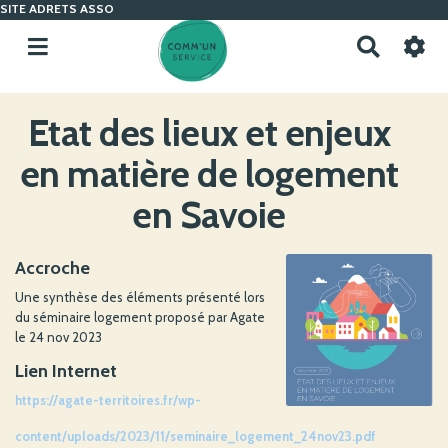
SITE ADRETS ASSO
R
e
c
h
Etat des lieux et enjeux
e
r
en matière de logement
c
h
en Savoie
e
r
Accroche
Une synthèse des éléments présenté lors
du séminaire logement proposé par Agate
le 24 nov 2023
Lien Internet
https://agate-territoires.fr/wp-
content/uploads/2023/11/seminaire_logement_24nov23.pdf