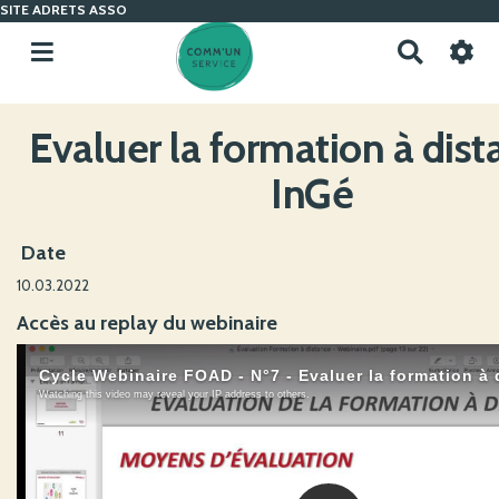
SITE ADRETS ASSO
R
e
c
h
Evaluer la formation à dist
e
r
InGé
c
h
e
Date
r
10.03.2022
Accès au replay du webinaire