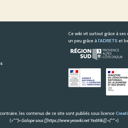
Ce wiki vit surtout grâce à ses 
un peu grâce à
l'ADRETS
et be
ts
Rechercher
ontraire, les contenus de ce site sont publiés sous licence
Crea
(>^
^)> Galope sous [[https://www.yeswiki.net YesWiki]] <(^
^<)