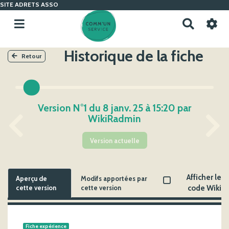
SITE ADRETS ASSO
R
e
c
Historique de la fiche
h
Retour
e
r
c
h
Version N°1 du 8 janv. 25 à 15:20 par
e
WikiRadmin
r
Version actuelle
Afficher le
Aperçu de
Modifs apportées par
cette version
cette version
code Wiki
Fiche expérience