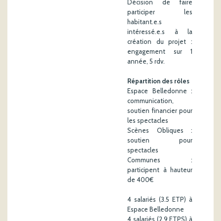
Décision de faire
participer les
habitant.e.s
intéressé.e.s à la
création du projet :
engagement sur 1
année, 5 rdv.
Répartition des rôles
Espace Belledonne :
communication,
soutien financier pour
les spectacles
Scènes Obliques :
soutien pour
spectacles
Communes :
participent à hauteur
de 400€
4 salariés (3.5 ETP) à
Espace Belledonne
4 salariés (2.9 ETPS) à