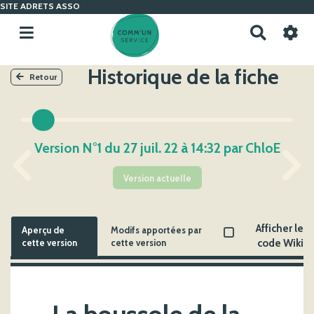
SITE ADRETS ASSO
R
e
c
Historique de la fiche
h
Retour
e
r
c
h
Version N°1 du 27 juil. 22 à 14:32 par ChloE
e
r
Version actuelle
Afficher le
Aperçu de
Modifs apportées par
cette version
cette version
code Wiki