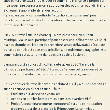
choses mais ne savaient pas quoi, ni comment. Françoise a proposé 3
mois pour faire connaissance, s’approprier des outils (un outil différent
à chaque réunion), identifier des actions.
Il y a eu un test via une méthode "la gestion par consensus" pour
décider si on allait faciliter l’intervention de la mairie autour du projet «
petite ville de demain ».
Fin 2023 : travail sur une charte qui a été présentée au bureau
municipal, via un outil participatif pour passer une délibération. Celle-ci
n'a pas aboutie, car il y a eu des réactions assez défavorables (peur de
perte de contrôle..) et ce en particulier surle troisième paragraphe : « la
commission est autonome dans ses prises de décision ».
L'analyse portée sur ces difficultés a été qu'en 2020 "faire de la
démocratie participative" était "à la mode" et que cette notion et ce
que cela représentait n'a pas été creusé dans le programme.
Pour continuer de travailler avec les habitant.e.s, il y a eu un recentrage
sur des actions en direct et sur du "faire":
Étudiants qui viennent dynamiser
Actions culturelles hors les murs dans des quartiers HLM.
Projet Alcotra (financements européens) sur une re-naturation
urbaine autour de la place de la République. La commission