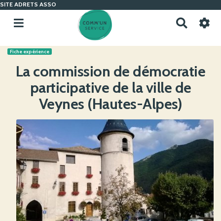
SITE ADRETS ASSO
R
e
c
Fiche expérience
h
e
La commission de démocratie
r
participative de la ville de
c
h
Veynes (Hautes-Alpes)
e
r