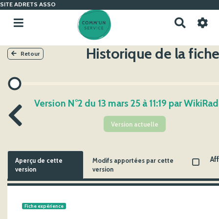
SITE ADRETS ASSO
R
e
c
Historique de la fich
h
Retour
e
r
c
h
Version N°2 du 13 mars 25 à 11:19 par WikiRa
e
r
Version actuelle
Af
Aperçu de cette
Modifs apportées par cette
version
version
Fiche expérience