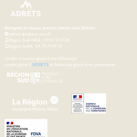
Rejoignez le réseau, prenez contact avec l'Adrets
adrets @ adrets-asso.fr
Région Sud-PACA : 09 54 31 27 28
Région AURA : 04 79 71 09 70
Ce wiki vit surtout grâce à ses utilisateurs
un peu grâce à
l'ADRETS
et beaucoup grâce à nos partenaires :