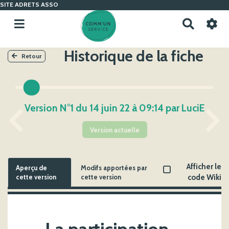
SITE ADRETS ASSO
R
e
c
Historique de la fiche
h
Retour
e
r
c
h
Version N°1 du 14 juin 22 à 09:14 par LuciE
e
r
Version actuelle
Afficher le
Aperçu de
Modifs apportées par
cette version
cette version
code Wiki