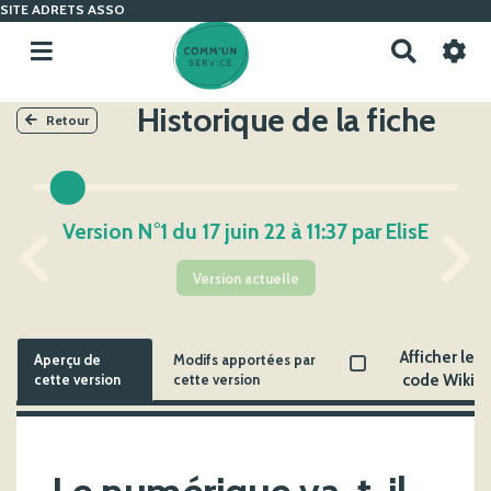
SITE ADRETS ASSO
R
e
c
Historique de la fiche
h
Retour
e
r
c
h
Version N°1 du 17 juin 22 à 11:37 par ElisE
e
r
Version actuelle
Afficher le
Aperçu de
Modifs apportées par
cette version
cette version
code Wiki