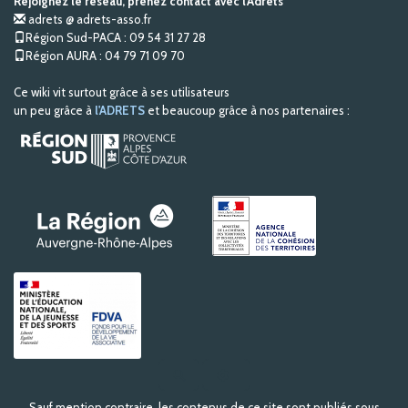
Rejoignez le réseau, prenez contact avec l'Adrets
adrets @ adrets-asso.fr
Région Sud-PACA : 09 54 31 27 28
Région AURA : 04 79 71 09 70
Ce wiki vit surtout grâce à ses utilisateurs
un peu grâce à
l'ADRETS
et beaucoup grâce à nos partenaires :
R
e
c
Sauf mention contraire, les contenus de ce site sont publiés sous