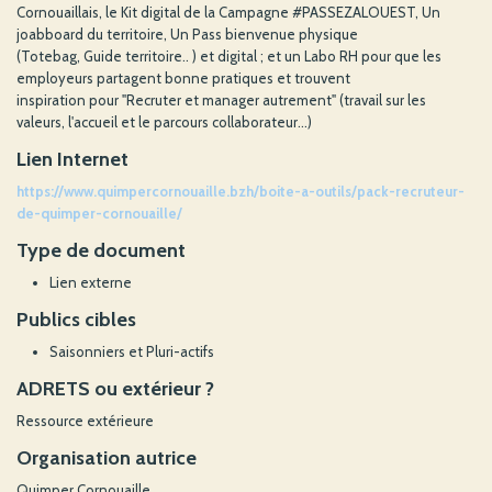
Cornouaillais, le Kit digital de la Campagne #PASSEZALOUEST, Un
joabboard du territoire, Un Pass bienvenue physique
(Totebag, Guide territoire.. ) et digital ; et un Labo RH pour que les
employeurs partagent bonne pratiques et trouvent
inspiration pour "Recruter et manager autrement" (travail sur les
valeurs, l'accueil et le parcours collaborateur...)
Lien Internet
https://www.quimpercornouaille.bzh/boite-a-outils/pack-recruteur-
de-quimper-cornouaille/
Type de document
Lien externe
Publics cibles
Saisonniers et Pluri-actifs
ADRETS ou extérieur ?
Ressource extérieure
Organisation autrice
Quimper Cornouaille