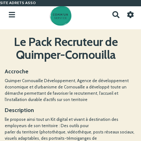
SITE ADRETS ASSO
R
e
c
h
Le Pack Recruteur de
e
r
Quimper-Cornouilla
c
h
e
Accroche
r
Quimper Cornouaille Développement, Agence de développement
économique et d'urbanisme de Cornouaille a développé toute un
démarche permettant de favoriser le recrutement, l'accueil et
l'installation durable d'actifs sur son territoire
Description
lle propose ainsi tout un Kit digital et vivant à destination des
employeurs de son territoire : Des outils pour
parler du territoire (photothèque, vidéothèque, posts réseaux sociaux,
visuels adaptables, des portraits-témoiganges de