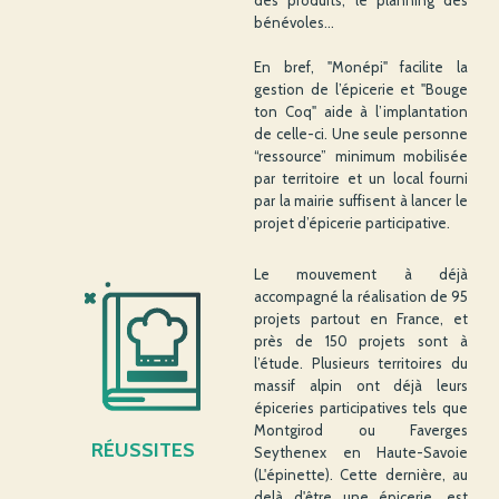
des produits, le planning des
bénévoles…
En bref, "Monépi" facilite la
gestion de l’épicerie et "Bouge
ton Coq" aide à l’implantation
de celle-ci. Une seule personne
“ressource” minimum mobilisée
par territoire et un local fourni
par la mairie suffisent à lancer le
projet d’épicerie participative.
Le mouvement à déjà
accompagné la réalisation de 95
projets partout en France, et
près de 150 projets sont à
l’étude. Plusieurs territoires du
massif alpin ont déjà leurs
épiceries participatives tels que
Montgirod ou Faverges
RÉUSSITES
Seythenex en Haute-Savoie
(L'épinette). Cette dernière, au
delà d'être une épicerie, est