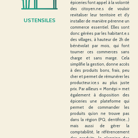
épiceries font appel à la volonté
des citoyen.ne.s de vouloir
revitaliser leur territoire et d’y
USTENSILES
installer de manière pérenne un
commerce essentiel. Elles sont
donc gérées par les habitant.e.s
des villages, à hauteur de 2h de
bénévolat par mois, qui font
tourner ces commerces sans
charge et sans marge. Cela
simplifie la gestion, donne accès
à des produits bons, frais, peu
cher et permet de rémunérer les
producteur.ice.s au plus juste
prix. Par ailleurs « Monépi » met
également à disposition des
épiceries une plateforme qui
permet de commander les
produits qu’on ne trouve pas
dans la région (PQ, dentifrice…)
mais aussi de gérer la
comptabilité, le référencement