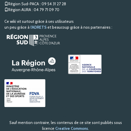
Région Sud-PACA : 09 54 31 27 28
Région AURA : 04 79 71 09 70
Ce wiki vit surtout grâce à ses utilisateurs
un peu grâce à
l'ADRETS
et beaucoup grâce à nos partenaires :
R
e
c
Sauf mention contraire, les contenus de ce site sont publiés sous
h
e
licence
Creative Commons
.