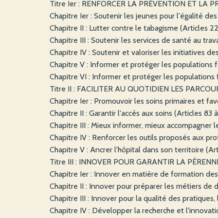
Titre Ier : RENFORCER LA PRÉVENTION ET LA PR
Chapitre Ier : Soutenir les jeunes pour l'égalité de
Chapitre II : Lutter contre le tabagisme (Articles 22
Chapitre III : Soutenir les services de santé au trava
Chapitre IV : Soutenir et valoriser les initiatives d
Chapitre V : Informer et protéger les populations f
Chapitre VI : Informer et protéger les populations f
Titre II : FACILITER AU QUOTIDIEN LES PARCOURS
Chapitre Ier : Promouvoir les soins primaires et fav
Chapitre II : Garantir l'accès aux soins (Articles 83 
Chapitre III : Mieux informer, mieux accompagner l
Chapitre IV : Renforcer les outils proposés aux pro
Chapitre V : Ancrer l'hôpital dans son territoire (Art
Titre III : INNOVER POUR GARANTIR LA PÉRENNI
Chapitre Ier : Innover en matière de formation des 
Chapitre II : Innover pour préparer les métiers de d
Chapitre III : Innover pour la qualité des pratiques
Chapitre IV : Développer la recherche et l'innovati