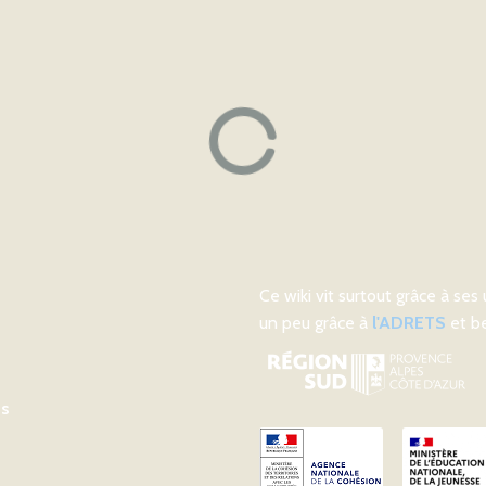
Ce wiki vit surtout grâce à ses 
un peu grâce à
l'ADRETS
et be
ts