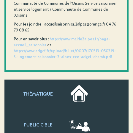
Communauté de Communes de l'Oisans Service saisonnier
et service logement ? Communauté de Communes de
l'Oisans
Pour les joindre :
accueilsaisonnier.2alpes@orange.fr 04 76
79 08 65
Pour en savoir plus :
https://www.mairie2alpes.fr/page-
accueil_saisonnier
et
https://www.adgcf.fr/upload/billet/0007/170313-050319-
3.-logement-saisonnier-2-alpes-cco-adgcf-chamb.pdf
THÉMATIQUE
PUBLIC CIBLE