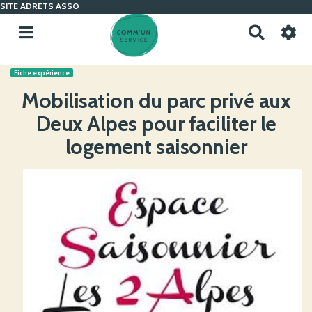
SITE ADRETS ASSO
R
e
c
Fiche expérience
h
e
Mobilisation du parc privé aux
r
Deux Alpes pour faciliter le
c
h
logement saisonnier
e
r