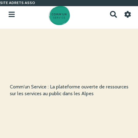
SITE ADRETS ASSO
R
e
c
h
e
r
c
h
e
r
Comm'un Service : La plateforme ouverte de ressources
sur les services au public dans les Alpes