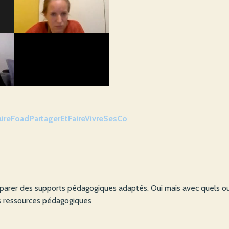
aireFoadPartagerEtFaireVivreSesCo
rer des supports pédagogiques adaptés. Oui mais avec quels outil
os ressources pédagogiques