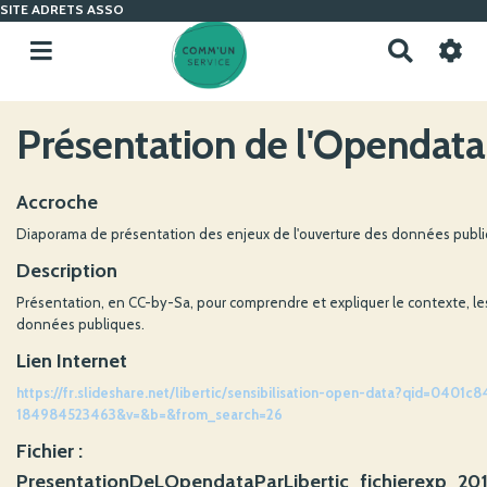
SITE ADRETS ASSO
R
e
c
h
Présentation de l'Opendata 
e
r
c
Accroche
h
Diaporama de présentation des enjeux de l'ouverture des données publ
e
r
Description
Présentation, en CC-by-Sa, pour comprendre et expliquer le contexte, les 
données publiques.
Lien Internet
https://fr.slideshare.net/libertic/sensibilisation-open-data?qid=040
184984523463&v=&b=&from_search=26
Fichier :
PresentationDeLOpendataParLibertic_fichierexp_2017