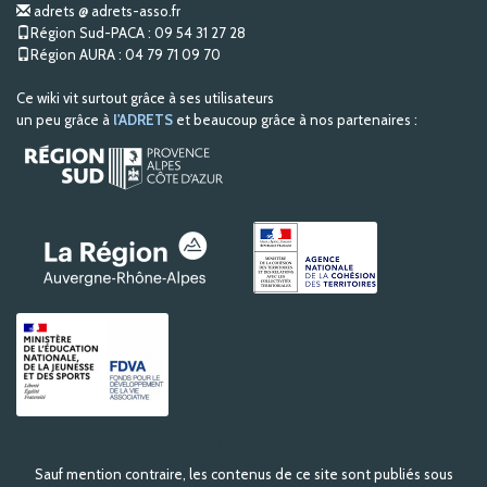
adrets @ adrets-asso.fr
Région Sud-PACA : 09 54 31 27 28
Région AURA : 04 79 71 09 70
Ce wiki vit surtout grâce à ses utilisateurs
un peu grâce à
l'ADRETS
et beaucoup grâce à nos partenaires :
R
e
c
Sauf mention contraire, les contenus de ce site sont publiés sous
h