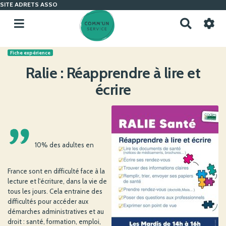
SITE ADRETS ASSO
R
e
c
Fiche expérience
h
e
Ralie : Réapprendre à lire et
r
écrire
c
h
e
r
'
10% des adultes en
France sont en difficulté face à la
lecture et l'écriture, dans la vie de
tous les jours. Cela entraine des
difficultés pour accéder aux
démarches administratives et au
droit : santé, formation, emploi,