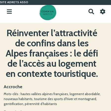
SITE ADRETS ASSO
R
e
c
h
Réinventer l’attractivité
e
r
de confins dans les
c
h
Alpes françaises : le défi
e
r
de l’accès au logement
en contexte touristique.
Accroche
Mots-clés : hautes vallées alpines françaises, logement abordable,
nouveaux habitants, tourisme des sports d’hiver et montagnard,
gentrification, pérennité d’habitants