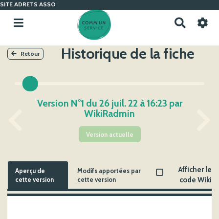
SITE ADRETS ASSO
R
e
c
Historique de la fiche
h
Retour
e
r
c
h
Version N°1 du 26 juil. 22 à 16:23 par
e
WikiRadmin
r
Version actuelle
Afficher le
Aperçu de
Modifs apportées par
cette version
cette version
code Wiki