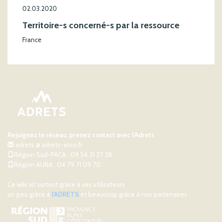
02.03.2020
Territoire-s concerné-s par la ressource
France
Rejoignez le réseau, prenez contact avec l'Adrets
adrets @ adrets-asso.fr
Région Sud-PACA : 09 54 31 27 28
Région AURA : 04 79 71 09 70
Ce wiki vit surtout grâce à ses utilisateurs
un peu grâce à
l'ADRETS
et beaucoup grâce à nos partenaires :