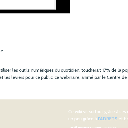
me
 utiliser les outils numériques du quotidien, toucherait 17% de la p
et les leviers pour ce public, ce webinaire, animé par le Centre 
Ce wiki vit surtout grâce à ses 
un peu grâce à
l'ADRETS
et be