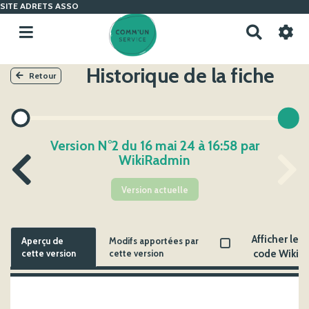
SITE ADRETS ASSO
R
e
c
Historique de la fiche
h
Retour
e
r
c
h
Version N°2 du 16 mai 24 à 16:58 par
e
WikiRadmin
r
Version actuelle
Afficher le
Aperçu de
Modifs apportées par
cette version
cette version
code Wiki