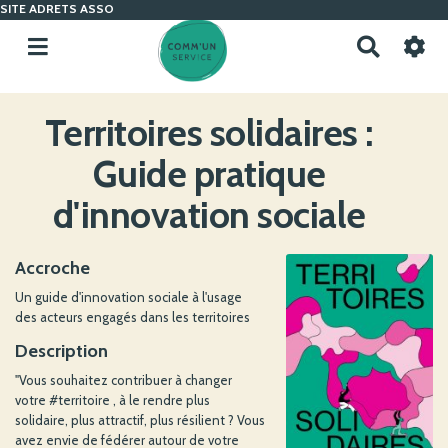
SITE ADRETS ASSO
R
e
c
h
Territoires solidaires :
e
r
Guide pratique
c
h
d'innovation sociale
e
r
Accroche
Un guide d'innovation sociale à l'usage
des acteurs engagés dans les territoires
Description
"Vous souhaitez contribuer à changer
votre #territoire , à le rendre plus
solidaire, plus attractif, plus résilient ? Vous
avez envie de fédérer autour de votre