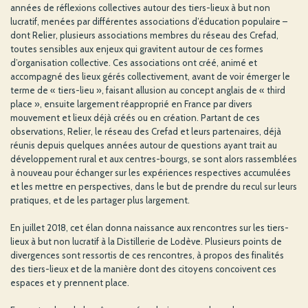
années de réflexions collectives autour des tiers-lieux à but non
lucratif, menées par différentes associations d’éducation populaire –
dont Relier, plusieurs associations membres du réseau des Crefad,
toutes sensibles aux enjeux qui gravitent autour de ces formes
d’organisation collective. Ces associations ont créé, animé et
accompagné des lieux gérés collectivement, avant de voir émerger le
terme de « tiers-lieu », faisant allusion au concept anglais de « third
place », ensuite largement réapproprié en France par divers
mouvement et lieux déjà créés ou en création. Partant de ces
observations, Relier, le réseau des Crefad et leurs partenaires, déjà
réunis depuis quelques années autour de questions ayant trait au
développement rural et aux centres-bourgs, se sont alors rassemblées
à nouveau pour échanger sur les expériences respectives accumulées
et les mettre en perspectives, dans le but de prendre du recul sur leurs
pratiques, et de les partager plus largement.
En juillet 2018, cet élan donna naissance aux rencontres sur les tiers-
lieux à but non lucratif à la Distillerie de Lodève. Plusieurs points de
divergences sont ressortis de ces rencontres, à propos des finalités
des tiers-lieux et de la manière dont des citoyens concoivent ces
espaces et y prennent place.