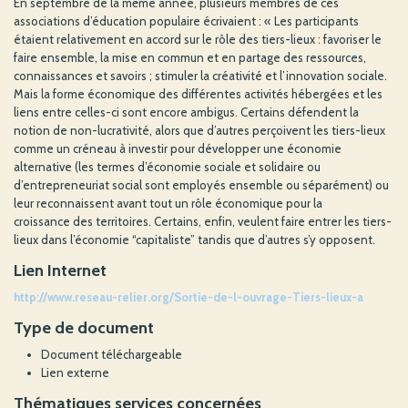
En septembre de la même année, plusieurs membres de ces
associations d’éducation populaire écrivaient : « Les participants
étaient relativement en accord sur le rôle des tiers-lieux : favoriser le
faire ensemble, la mise en commun et en partage des ressources,
connaissances et savoirs ; stimuler la créativité et l’innovation sociale.
Mais la forme économique des différentes activités hébergées et les
liens entre celles-ci sont encore ambigus. Certains défendent la
notion de non-lucrativité, alors que d’autres perçoivent les tiers-lieux
comme un créneau à investir pour développer une économie
alternative (les termes d’économie sociale et solidaire ou
d’entrepreneuriat social sont employés ensemble ou séparément) ou
leur reconnaissent avant tout un rôle économique pour la
croissance des territoires. Certains, enfin, veulent faire entrer les tiers-
lieux dans l’économie “capitaliste” tandis que d’autres s’y opposent.
Lien Internet
http://www.reseau-relier.org/Sortie-de-l-ouvrage-Tiers-lieux-a
Type de document
Document téléchargeable
Lien externe
Thématiques services concernées