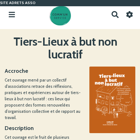
SITE ADRETS ASSO
R
e
c
h
Tiers-Lieux à but non
e
r
lucratif
c
h
e
Accroche
r
Cet ouvrage mené par un collectif
d'associations retrace des réflexions,
pratiques et expériences autour de tiers-
lieux à but non lucratif : ces lieux qui
proposent des formes renouvelées
d’organisation collective et de rapport au
travail.
Description
Cet ouvrage est le fruit de plusieurs