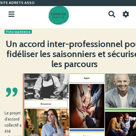
SITE ADRETS ASSO
R
e
c
Fiche expérience
h
e
Un accord inter-professionnel po
r
fidéliser les saisonniers et sécuris
c
h
les parcours
e
r
'
Le projet
d'accord
collectif a
été